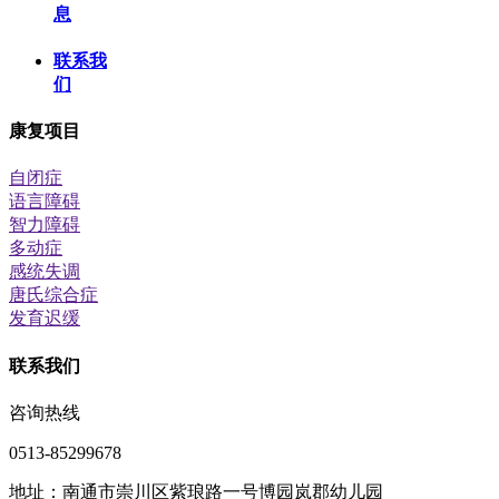
息
联系我
们
康复项目
自闭症
语言障碍
智力障碍
多动症
感统失调
唐氏综合症
发育迟缓
联系我们
咨询热线
0513-85299678
地址：南通市崇川区紫琅路一号博园岚郡幼儿园