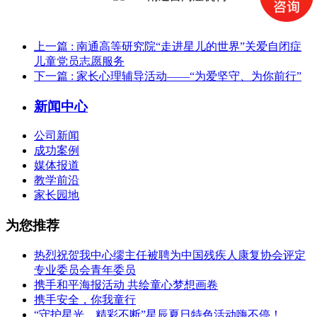
上一篇
: 南通高等研究院“走进星儿的世界”关爱自闭症
儿童党员志愿服务
下一篇
: 家长心理辅导活动——“为爱坚守、为你前行”
新闻中心
公司新闻
成功案例
媒体报道
教学前沿
家长园地
为您推荐
热烈祝贺我中心缪主任被聘为中国残疾人康复协会评定
专业委员会青年委员
携手和平海报活动 共绘童心梦想画卷
携手安全，你我童行
“守护星光，精彩不断”星辰夏日特色活动嗨不停！