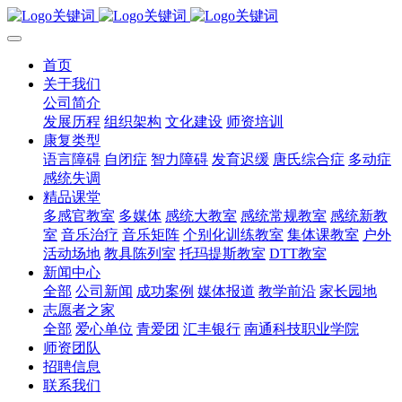
首页
关于我们
公司简介
发展历程
组织架构
文化建设
师资培训
康复类型
语言障碍
自闭症
智力障碍
发育迟缓
唐氏综合症
多动症
感统失调
精品课堂
多感官教室
多媒体
感统大教室
感统常规教室
感统新教
室
音乐治疗
音乐矩阵
个别化训练教室
集体课教室
户外
活动场地
教具陈列室
托玛提斯教室
DTT教室
新闻中心
全部
公司新闻
成功案例
媒体报道
教学前沿
家长园地
志愿者之家
全部
爱心单位
青爱团
汇丰银行
南通科技职业学院
师资团队
招聘信息
联系我们