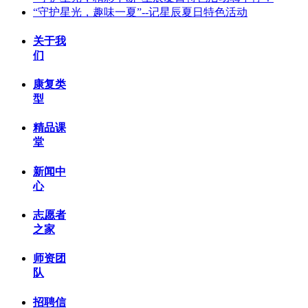
“守护星光，趣味一夏”--记星辰夏日特色活动
关于我
们
康复类
型
精品课
堂
新闻中
心
志愿者
之家
师资团
队
招聘信