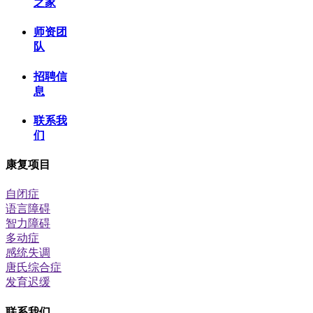
之家
师资团
队
招聘信
息
联系我
们
康复项目
自闭症
语言障碍
智力障碍
多动症
感统失调
唐氏综合症
发育迟缓
联系我们