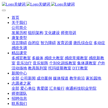
首页
关于我们
公司简介
发展历程
组织架构
文化建设
师资培训
康复类型
语言障碍
自闭症
智力障碍
发育迟缓
唐氏综合症
多动症
感统失调
精品课堂
多感官教室
多媒体
感统大教室
感统常规教室
感统新教
室
音乐治疗
音乐矩阵
个别化训练教室
集体课教室
户外
活动场地
教具陈列室
托玛提斯教室
DTT教室
新闻中心
全部
公司新闻
成功案例
媒体报道
教学前沿
家长园地
志愿者之家
全部
爱心单位
青爱团
汇丰银行
南通科技职业学院
师资团队
招聘信息
联系我们