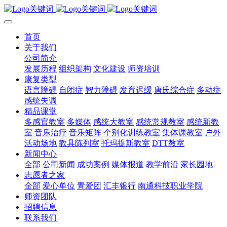
首页
关于我们
公司简介
发展历程
组织架构
文化建设
师资培训
康复类型
语言障碍
自闭症
智力障碍
发育迟缓
唐氏综合症
多动症
感统失调
精品课堂
多感官教室
多媒体
感统大教室
感统常规教室
感统新教
室
音乐治疗
音乐矩阵
个别化训练教室
集体课教室
户外
活动场地
教具陈列室
托玛提斯教室
DTT教室
新闻中心
全部
公司新闻
成功案例
媒体报道
教学前沿
家长园地
志愿者之家
全部
爱心单位
青爱团
汇丰银行
南通科技职业学院
师资团队
招聘信息
联系我们