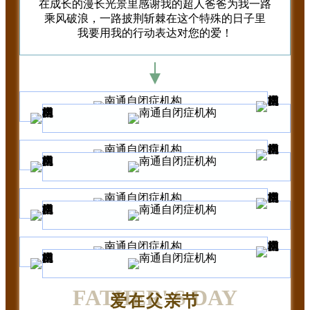
在成长的漫长光景里感谢我的超人爸爸为我一路
乘风破浪，一路披荆斩棘在这个特殊的日子里
我要用我的行动表达对您的爱！
FATHER' S DAY
爱在父亲节