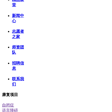
堂
新闻中
心
志愿者
之家
师资团
队
招聘信
息
联系我
们
康复项目
自闭症
语言障碍