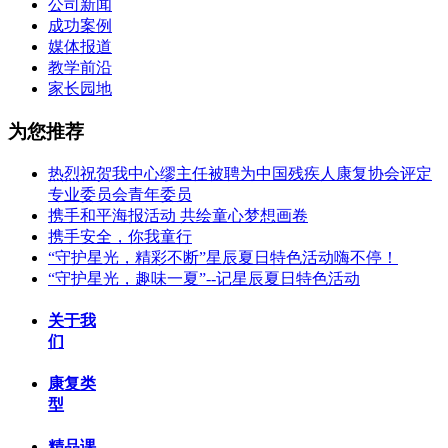
公司新闻
成功案例
媒体报道
教学前沿
家长园地
为您推荐
热烈祝贺我中心缪主任被聘为中国残疾人康复协会评定
专业委员会青年委员
携手和平海报活动 共绘童心梦想画卷
携手安全，你我童行
“守护星光，精彩不断”星辰夏日特色活动嗨不停！
“守护星光，趣味一夏”--记星辰夏日特色活动
关于我
们
康复类
型
精品课