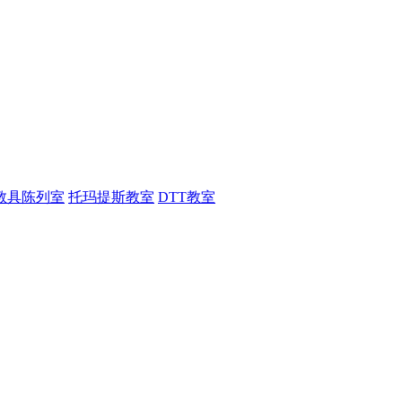
教具陈列室
托玛提斯教室
DTT教室