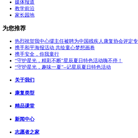
媒体报道
教学前沿
家长园地
为您推荐
热烈祝贺我中心缪主任被聘为中国残疾人康复协会评定专
携手和平海报活动 共绘童心梦想画卷
携手安全，你我童行
“守护星光，精彩不断”星辰夏日特色活动嗨不停！
“守护星光，趣味一夏”--记星辰夏日特色活动
关于我们
康复类型
精品课堂
新闻中心
志愿者之家