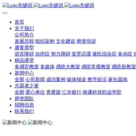
首页
关于我们
公司简介
发展历程
组织架构
文化建设
师资培训
康复类型
语言障碍
自闭症
智力障碍
发育迟缓
唐氏综合症
多动症
精品课堂
多感官教室
多媒体
感统大教室
感统常规教室
感统新教室
新闻中心
全部
公司新闻
成功案例
媒体报道
教学前沿
家长园地
志愿者之家
全部
爱心单位
青爱团
汇丰银行
南通科技职业学院
师资团队
招聘信息
联系我们