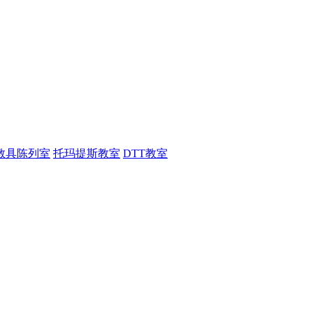
教具陈列室
托玛提斯教室
DTT教室