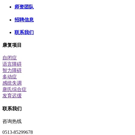
师资团队
招聘信息
联系我们
康复项目
自闭症
语言障碍
智力障碍
多动症
感统失调
唐氏综合症
发育迟缓
联系我们
咨询热线
0513-85299678